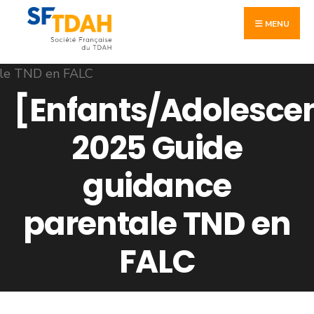
Skip
Search
to
MENU
for:
content
[Enfants/Adolesce
2025 Guide
guidance
parentale TND en
FALC