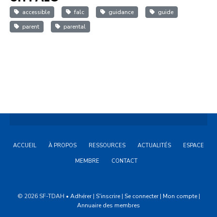
accessible
falc
guidance
guide
parent
parental
ACCUEIL
À PROPOS
RESSOURCES
ACTUALITÉS
ESPACE
MEMBRE
CONTACT
© 2026 SF-TDAH •
Adhérer
|
S'inscrire
|
Se connecter
|
Mon compte
|
Annuaire des membres