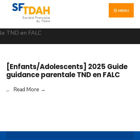
Skip
Search
to
MENU
for:
content
[Enfants/Adolescents] 2025 Guide
guidance parentale TND en FALC
[Enfants/Adolescents]
...
Read More
→
2025
Guide
guidance
parentale
TND
en