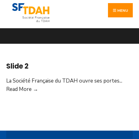
Skip
Search
to
MENU
for:
content
Slide 2
La Société Française du TDAH ouvre ses portes
...
Slide
Read More
→
2