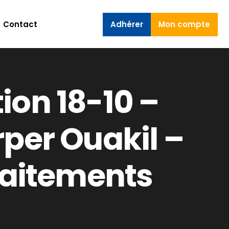
Contact
Adhérer
Mon compte
ion 18-10 –
per Ouakil –
raitements