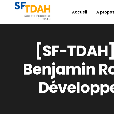
for:
Skip
to
Accueil
À propo
content
[SF-TDAH] 
Benjamin Ro
Développe