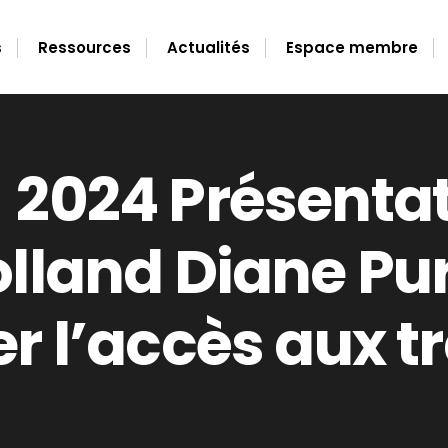
s
Ressources
Actualités
Espace membre
2024 Présentat
lland Diane Pur
r l’accès aux t