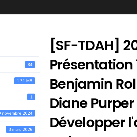
[SF-TDAH] 2
Présentation 
84
Benjamin Rol
1.31 MB
Diane Purper 
1
0 novembre 2024
Développer l
3 mars 2026