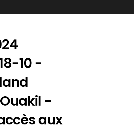
024
18-10 -
land
Ouakil -
'accès aux