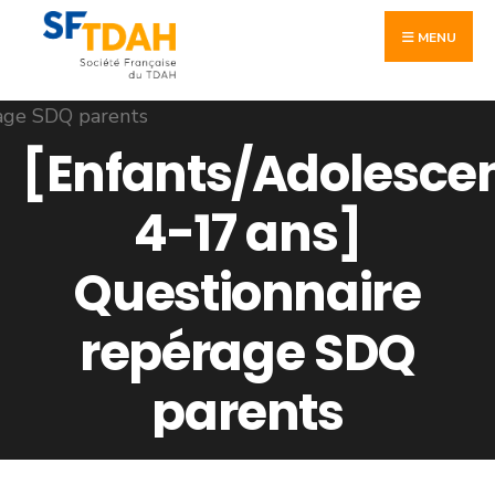
Skip
Search
to
MENU
for:
content
[Enfants/Adolesce
4-17 ans]
Questionnaire
repérage SDQ
parents