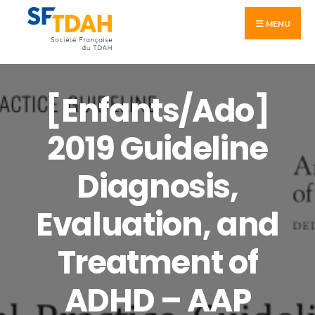
Skip
Search
to
MENU
for:
content
[Enfants/Ado]
2019 Guideline
Diagnosis,
Evaluation, and
Treatment of
ADHD – AAP