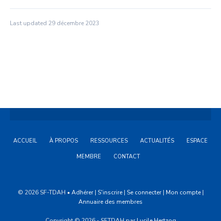
Last updated 29 décembre 2023
ACCUEIL
À PROPOS
RESSOURCES
ACTUALITÉS
ESPACE
MEMBRE
CONTACT
© 2026 SF-TDAH •
Adhérer
|
S'inscrire
|
Se connecter
|
Mon compte
|
Annuaire des membres
Copyright © 2026 - SFTDAH par
Lucile Hertzog