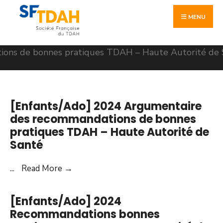
Skip
Search
to
MENU
for:
content
[Enfants/Ado] 2024 Argumentaire
des recommandations de bonnes
pratiques TDAH – Haute Autorité de
Santé
[Enfants/Ado]
...
Read More
→
2024
Argumentaire
[Enfants/Ado] 2024
des
Recommandations bonnes
recommandations