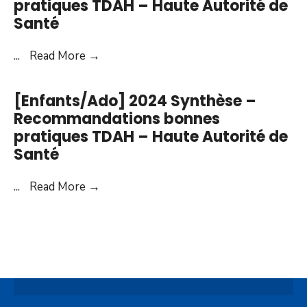
pratiques TDAH – Haute Autorité de
de
Santé
bonnes
pratiques
[Enfants/Ado]
...
Read More
→
TDAH
2024
–
Recommandations
[Enfants/Ado] 2024 Synthèse –
Haute
bonnes
Recommandations bonnes
Autorité
pratiques
pratiques TDAH – Haute Autorité de
de
TDAH
Santé
Santé
–
Haute
[Enfants/Ado]
...
Read More
→
Autorité
2024
de
Synthèse
Santé
–
Recommandations
bonnes
pratiques