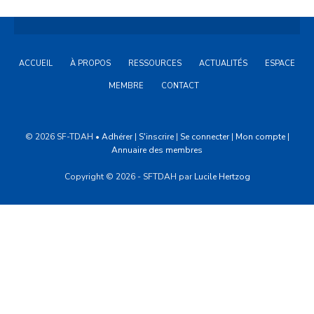
Création
des
filières
ACCUEIL
À PROPOS
RESSOURCES
ACTUALITÉS
ESPACE
de
MEMBRE
CONTACT
soins
et
labellisation
© 2026 SF-TDAH •
Adhérer
|
S'inscrire
|
Se connecter
|
Mon compte
|
des
Annuaire des membres
centre
Copyright © 2026 - SFTDAH par
Lucile Hertzog
de
ressources
TDAH