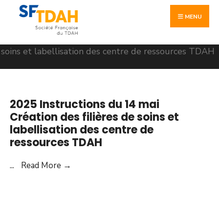
Skip
Search
to
MENU
for:
content
2025 Instructions du 14 mai
Création des filières de soins et
labellisation des centre de
ressources TDAH
2025
...
Read More
→
Instructions
du
14
mai