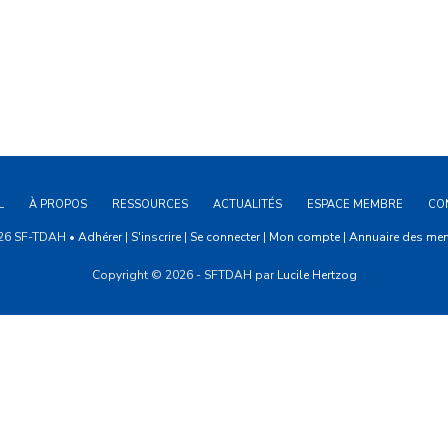
]
e
ions
L
À PROPOS
RESSOURCES
ACTUALITÉS
ESPACE MEMBRE
CO
26 SF-TDAH •
Adhérer
|
S'inscrire
|
Se connecter
|
Mon compte
|
Annuaire des me
Copyright © 2026 - SFTDAH par
Lucile Hertzog