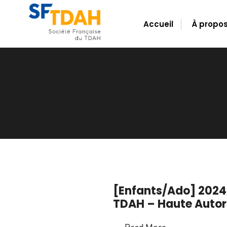
for:
Skip
to
Accueil
À propo
content
[Enfants/Ado] 2024
TDAH – Haute Autor