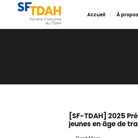
for:
Skip
to
Accueil
À propo
content
[SF-TDAH] 2025 Prés
jeunes en âge de tra