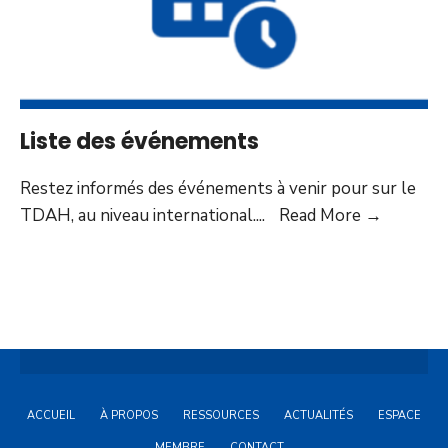
Liste des événements
Restez informés des événements à venir pour sur le
Liste
TDAH, au niveau international.
...
Read More
→
des
événeme
ACCUEIL
À PROPOS
RESSOURCES
ACTUALITÉS
ESPACE
MEMBRE
CONTACT